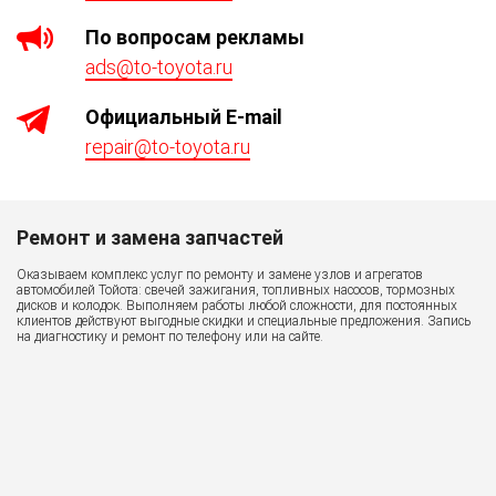
По вопросам рекламы
ads@to-toyota.ru
Официaльный E-mail
repair@to-toyota.ru
Ремонт и замена запчастей
Р
Оказываем комплекс услуг по ремонту и замене узлов и агрегатов
К 
автомобилей Тойота: свечей зажигания, топливных насосов, тормозных
дисков и колодок. Выполняем работы любой сложности, для постоянных
клиентов действуют выгодные скидки и специальные предложения. Запись
на диагностику и ремонт по телефону или на сайте.
Ре
об