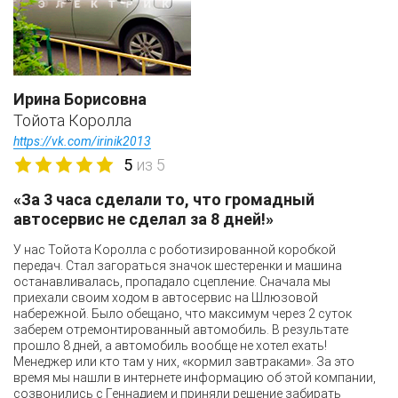
Ирина Борисовна
Тойота Королла
https://vk.com/irinik2013
5
из 5
«За 3 часа сделали то, что громадный
автосервис не сделал за 8 дней!»
У нас Тойота Королла с роботизированной коробкой
передач. Стал загораться значок шестеренки и машина
останавливалась, пропадало сцепление. Сначала мы
приехали своим ходом в автосервис на Шлюзовой
набережной. Было обещано, что максимум через 2 суток
заберем отремонтированный автомобиль. В результате
прошло 8 дней, а автомобиль вообще не хотел ехать!
Менеджер или кто там у них, «кормил завтраками». За это
время мы нашли в интернете информацию об этой компании,
созвонились с Геннадием и приняли решение забирать