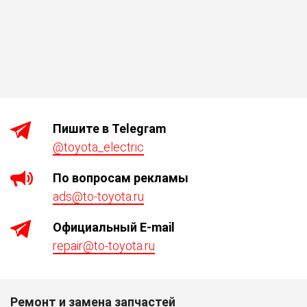
Пишите в Telegram
@toyota_electric
По вопросам рекламы
ads@to-toyota.ru
Официaльный E-mail
repair@to-toyota.ru
Ремонт и замена запчастей
Р