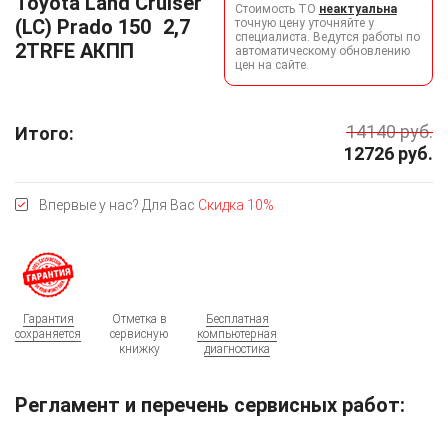
Toyota Land Cruiser
Стоимость ТО
неактуальна
(LC) Prado 150
2,7
точную цену уточняйте у
специалиста. Ведутся работы по
2TRFE АКПП
автоматическому обновлению
цен на сайте.
14140
руб.
Итого:
12726
руб.
Впервые у нас? Для Вас
Скидка 10%
Гарантия
Отметка в
Бесплатная
сохраняется
сервисную
компьютерная
книжку
диагностика
Регламент и перечень сервисных работ: