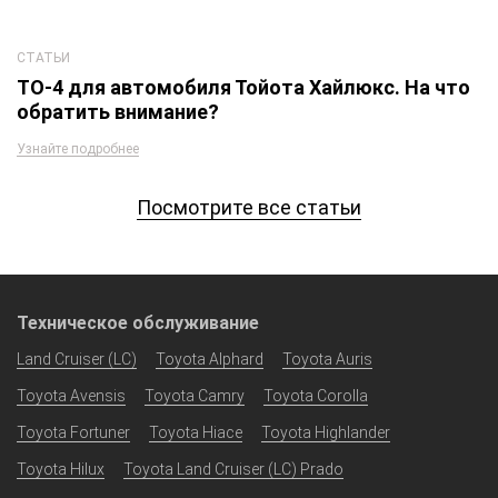
СТАТЬИ
ТО-4 для автомобиля Тойота Хайлюкс. На что
обратить внимание?
Узнайте подробнее
Посмотрите все статьи
Техническое обслуживание
Land Cruiser (LC)
Toyota Alphard
Toyota Auris
Toyota Avensis
Toyota Camry
Toyota Corolla
Toyota Fortuner
Toyota Hiace
Toyota Highlander
Toyota Hilux
Toyota Land Cruiser (LC) Prado