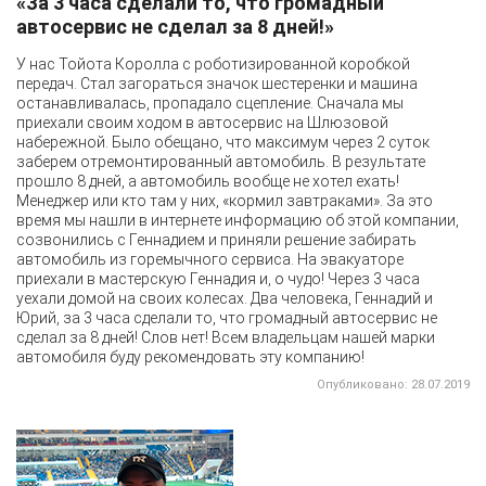
«За 3 часа сделали то, что громадный
автосервис не сделал за 8 дней!»
У нас Тойота Королла с роботизированной коробкой
передач. Стал загораться значок шестеренки и машина
останавливалась, пропадало сцепление. Сначала мы
приехали своим ходом в автосервис на Шлюзовой
набережной. Было обещано, что максимум через 2 суток
заберем отремонтированный автомобиль. В результате
прошло 8 дней, а автомобиль вообще не хотел ехать!
Менеджер или кто там у них, «кормил завтраками». За это
время мы нашли в интернете информацию об этой компании,
созвонились с Геннадием и приняли решение забирать
автомобиль из горемычного сервиса. На эвакуаторе
приехали в мастерскую Геннадия и, о чудо! Через 3 часа
уехали домой на своих колесах. Два человека, Геннадий и
Юрий, за 3 часа сделали то, что громадный автосервис не
сделал за 8 дней! Слов нет! Всем владельцам нашей марки
автомобиля буду рекомендовать эту компанию!
Опубликовано: 28.07.2019