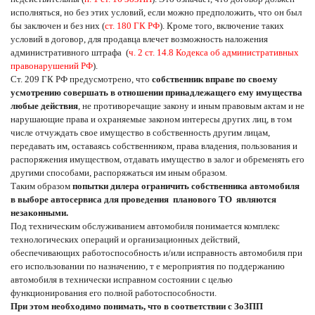
исполняться, но без этих условий, если можно предположить, что он был
бы заключен и без них (
ст. 180 ГК РФ
). Кроме того, включение таких
условий в договор, для продавца влечет возможность наложения
административного штрафа (
ч. 2 ст. 14.8 Кодекса об административных
правонарушений РФ
).
Ст. 209 ГК РФ предусмотрено, что
собственник вправе по своему
усмотрению совершать в отношении принадлежащего ему имущества
любые действия
, не противоречащие закону и иным правовым актам и не
нарушающие права и охраняемые законом интересы других лиц, в том
числе отчуждать свое имущество в собственность другим лицам,
передавать им, оставаясь собственником, права владения, пользования и
распоряжения имуществом, отдавать имущество в залог и обременять его
другими способами, распоряжаться им иным образом.
Таким образом
попытки дилера ограничить собственника автомобиля
в выборе автосервиса для проведения планового ТО являются
незаконными.
Под техническим обслуживанием автомобиля понимается комплекс
технологических операций и организационных действий,
обеспечивающих работоспособность и/или исправность автомобиля при
его использовании по назначению, т е мероприятия по поддержанию
автомобиля в технически исправном состоянии с целью
функционирования его полной работоспособности.
При этом необходимо понимать, что в соответствии с ЗоЗПП