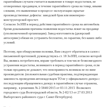
гарантийным случаем считается выявление в товаре недостатков, не
оговоренных продавцом, в течение гарантийного срока на товар, иными
словами, это выявленные в процессе эксплуатации скрытые
производственные дефекты: заводской брак или инженерно-
конструкторской просчет.
Согласно ЗоЗПП в период действия гарантийного срока на автомобиль
бремя доказывания причины появления недостатка лежит на продавце
(уполномоченной организации). Завод-изготовитель (дилерский
автосервис) обязан их устранить бесплатно, по гарантии, без каких-либо
условий.
Поэтому, при обнаружении поломки, Вам следует обратиться в салон с
письменной претензией, руководствуясь ст. 18 ЗоЗПП, согласно которой
Вы, являясь потребителем, вправе требовать в том числе безвозмездного
устранения недостатка, возникшего в период гарантийного срока, если
только продавец не докажет, что неисправность возникла не по вине
производителя. (положительная судебная практика, подтверждающая
законность проведения автовладельцем ТО не у официального дилера с
последующим обращением к дилеру в гарантийном случае отражена,
например, в решениях № 2-5840/2015 от 03.11.2015 Волжского
городского суда Волгоградской области, № 2-82/13 от 27.03.2013
Выборгского районного суда г. Санкт-Петербурга).