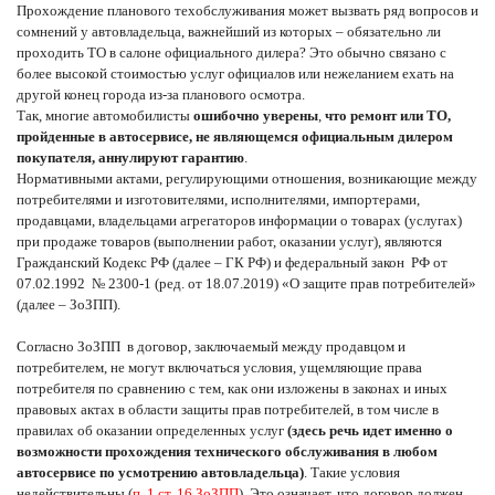
Прохождение планового техобслуживания может вызвать ряд вопросов и
сомнений у автовладельца, важнейший из которых – обязательно ли
проходить ТО в салоне официального дилера? Это обычно связано с
более высокой стоимостью услуг официалов или нежеланием ехать на
другой конец города из-за планового осмотра.
Так, многие автомобилисты
ошибочно уверены
,
что ремонт или ТО,
пройденные в автосервисе, не являющемся официальным дилером
покупателя, аннулируют гарантию
.
Нормативными актами, регулирующими отношения, возникающие между
потребителями и изготовителями, исполнителями, импортерами,
продавцами, владельцами агрегаторов информации о товарах (услугах)
при продаже товаров (выполнении работ, оказании услуг), являются
Гражданский Кодекс РФ (далее – ГК РФ) и федеральный закон РФ от
07.02.1992 № 2300-1 (ред. от 18.07.2019) «О защите прав потребителей»
(далее – ЗоЗПП).
Согласно ЗоЗПП в договор, заключаемый между продавцом и
потребителем, не могут включаться условия, ущемляющие права
потребителя по сравнению с тем, как они изложены в законах и иных
правовых актах в области защиты прав потребителей, в том числе в
правилах об оказании определенных услуг
(здесь речь идет именно о
возможности прохождения технического обслуживания в любом
автосервисе по усмотрению автовладельца)
. Такие условия
недействительны (
п. 1 ст. 16 ЗоЗПП
). Это означает, что договор должен