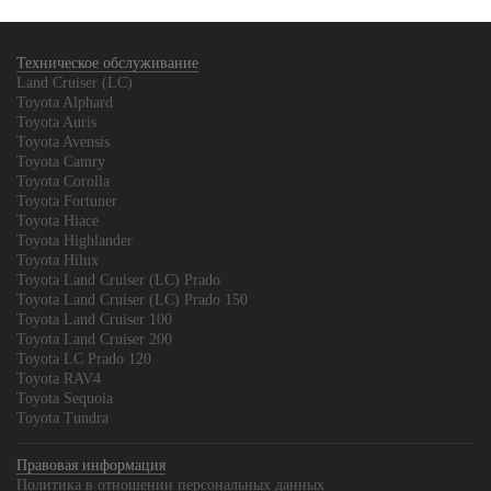
Техническое обслуживание
Land Cruiser (LC)
Toyota Alphard
Toyota Auris
Toyota Avensis
Toyota Camry
Toyota Corolla
Toyota Fortuner
Toyota Hiace
Toyota Highlander
Toyota Hilux
Toyota Land Cruiser (LC) Prado
Toyota Land Cruiser (LC) Prado 150
Toyota Land Cruiser 100
Toyota Land Cruiser 200
Toyota LC Prado 120
Toyota RAV4
Toyota Sequoia
Toyota Tundra
Правовая информация
Политика в отношении персональных данных