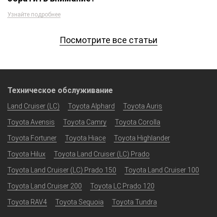
Узнайте подробнее
Посмотрите все статьи
Техническое обслуживание
Land Cruiser (LC)
Toyota Alphard
Toyota Auris
Toyota Avensis
Toyota Camry
Toyota Corolla
Toyota Fortuner
Toyota Hiace
Toyota Highlander
Toyota Hilux
Toyota Land Cruiser (LC) Prado
Toyota Land Cruiser (LC) Prado 150
Toyota Land Cruiser 100
Toyota Land Cruiser 200
Toyota LC Prado 120
Toyota RAV4
Toyota Sequoia
Toyota Tundra