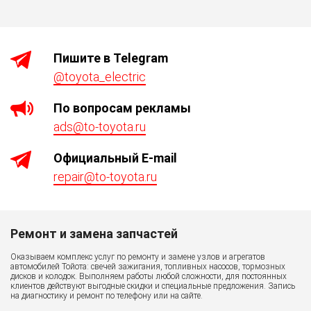
Пишите в Telegram
@toyota_electric
По вопросам рекламы
ads@to-toyota.ru
Официaльный E-mail
repair@to-toyota.ru
Ремонт и замена запчастей
Р
Оказываем комплекс услуг по ремонту и замене узлов и агрегатов
К 
автомобилей Тойота: свечей зажигания, топливных насосов, тормозных
дисков и колодок. Выполняем работы любой сложности, для постоянных
клиентов действуют выгодные скидки и специальные предложения. Запись
на диагностику и ремонт по телефону или на сайте.