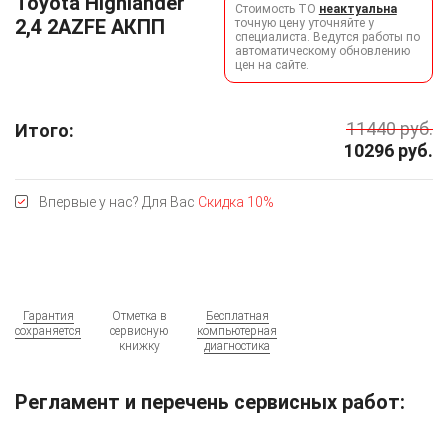
Toyota Highlander
Стоимость ТО
неактуальна
2,4 2AZFE АКПП
точную цену уточняйте у
специалиста. Ведутся работы по
автоматическому обновлению
цен на сайте.
11440
руб.
Итого:
10296
руб.
Впервые у нас? Для Вас
Скидка 10%
Гарантия
Отметка в
Бесплатная
сохраняется
сервисную
компьютерная
книжку
диагностика
Регламент и перечень сервисных работ: