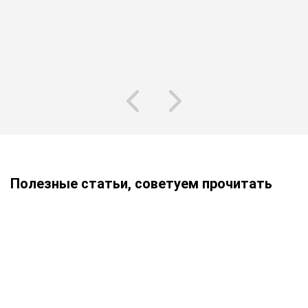
Ре
об
Полезные статьи, советуем прочитать