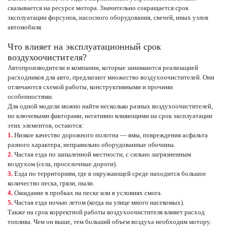
сказывается на ресурсе мотора. Значительно сокращается срок
эксплуатации форсунок, насосного оборудования, свечей, иных узлов
автомобиля.
Что влияет на эксплуатационный срок
воздухоочистителя?
Автопроизводители и компании, которые занимаются реализацией
расходников для авто, предлагают множество воздухоочистителей. Они
отличаются схемой работы, конструктивными и прочими
особенностями.
Для одной модели можно найти несколько разных воздухоочистителей,
но ключевыми факторами, негативно влияющими на срок эксплуатации
этих элементов, остаются:
Низкое качество дорожного полотна — ямы, повреждения асфальта
разного характера, неправильно оборудованные обочины.
Частая езда по запыленной местности, с сильно загрязненным
воздухом (села, проселочные дороги).
Езда по территориям, где в окружающей среде находится большое
количество песка, грязи, пыли.
Ожидание в пробках на песке или в условиях смога.
Частая езда ночью летом (когда на улице много насекомых).
Также на срок корректной работы воздухоочистителя влияет расход
топлива. Чем он выше, тем больший объем воздуха необходим мотору.