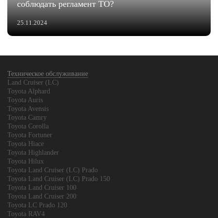
соблюдать регламент ТО?
25.11.2024
Техническое обслуживание
Land Cruiser (LC)
Toyota Alphard
Toyota Auris
Toyota Avensis
Toyota Camry
Toyota Corolla
Toyota Fortuner
Toyota Hiace
Toyota Highlander
Toyota Hilux
Toyota Land Cruiser (LC) Prado
Toyota Land Cruiser (LC) Prado 150
Toyota Land Cruiser 100
Toyota Land Cruiser 200
Toyota LC Prado 120
Toyota RAV4