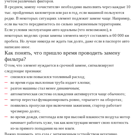
учетом различных факторов.
В среднем, замену «очистителя» необходимо выполнять через каждые 10
тыс. пройденных километров или раз в год, если машиной пользуются
редко. В некоторых ситуациях элемент подлежит замене чаще. Например,
если вы часто передвигаетесь по сильно загрязненным территориям.
Если условия эксплуатации авто идеальны (что невозможно), в
некоторых моделях сроки замены элемента могут составлять и 60 000 км
пробега. Но лучше никогда не ждать так долго, даже если в паспорте авто
написано иное.
Как понять, что пришло время проводить замену
фильтра?
О том, что элемент нуждается в срочной замене, сигнализируют
следующие признаки:
снизился или повысился топливный расход;
во время езды выхлопная труба издает хлопки;
разгон машины стал менее динамичным;
автоматическая система охлаждения активируется чаще обычного;
мотор перестал функционировать ровно, «прыгает» на оборотах;
появились пропуски при включении зажигания, стартер работает
чрезмерно долго;
во время дождя, снегопада или при высокой влажности воздуха мотор
начинает работать хуже, так как конструкция меняет свою плотность
из-за прямого попадания на нее влаги.
Важно понимать, что езда с загрязненным устройством негативно