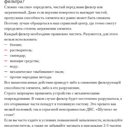
фильтра?
Сложно «на глаз» определить, чистый перед вами фильтр или
загрязненный. Даже если верхняя поверхность выглядит чистой,
пропускная способность элемента все равно может быть снижена.
Поэтому лучше обращаться в наш сервисный центр, где точно смогут
определить степень загрязнения элемента.
Каждый фильтр необходимо правильно чистить. Разумеется, для этого
нельзя использовать:
бензин;
растворитель;
скипидар;
моющие средства;
воду;
механическое «выбивание» пыли;
прочие народные методы.
Все вышеописанные действия приведут либо к снижению фильтрующей
способности элемента, либо к его разрушению.
Строго запрещено применять устройство с механическими
повреждениями. В таком случае фильтр будет постепенно разрушаться, а
его оторванные части попадут в топливную систему. Это чревато как
мелкой поломкой, так и серьезной неисправностью ДВС. «Шутить» не
стоит!
Если вы часто ездите в условиях повышенной запыленности, используйте
предочиститель, а также не забывайте заезжать к нам каждые 2-3 тысячи