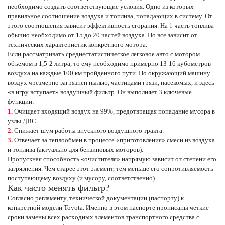
необходимо создать соответствующие условия. Одно из которых —
правильное соотношение воздуха и топлива, попадающих в систему. От
этого соотношения зависит эффективность сгорания. На 1 часть топлива
обычно необходимо от 15 до 20 частей воздуха. Но все зависит от
технических характеристик конкретного мотора.
Если рассматривать среднестатистическое легковое авто с мотором
объемом в 1,5-2 литра, то ему необходимо примерно 13-16 кубометров
воздуха на каждые 100 км пройденного пути. Но окружающий машину
воздух чрезмерно загрязнен пылью, частицами грязи, насекомых, и здесь
«в игру вступает» воздушный фильтр. Он выполняет 3 ключевые
функции:
Очищает входящий воздух на 99%, предотвращая попадание мусора в
узлы ДВС.
Снижает шум работы впускного воздушного тракта.
Отвечает за теплообмен в процессе «приготовления» смеси из воздуха
и топлива (актуально для бензиновых моторов).
Пропускная способность «очистителя» напрямую зависит от степени его
загрязнения. Чем старее этот элемент, тем меньше его сопротивляемость
поступающему воздуху (и мусору, соответственно).
Как часто менять фильтр?
Согласно регламенту, технической документации (паспорту) к
конкретной модели Toyota. Именно в этом паспорте прописаны четкие
сроки замены всех расходных элементов транспортного средства с