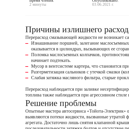
Время чтения:
Опубликовано:
2 минуты
03.06.2021 г.
Причины излишнего расхода
Перерасход смазывающей жидкости не возникает са
Изнашивание поршней, залегание маслосъемных 
оказывается в цилиндрах, вызывающих ее сгора
Поломка маслосъемных колпачков, противостоящи
начинает подтекать.
Мусор в вентсистеме картера, что становится пр
Разгерметизация сальников с утечкой смазки (ко
Слабая затяжка масляного фильтра, старые прок
Перерасход наблюдается при заливке несертифицир
топлива также наблюдается при агрессивном стиле 
Решение проблемы
Опытные мастера автосервиса «Тойота-Электрик» о
выявляются потеки жидкости, вызванные утратой ф
агрегата. Достаточно лишь снятия клапанной кры
последовательности затяжки болтов и отсутствие п