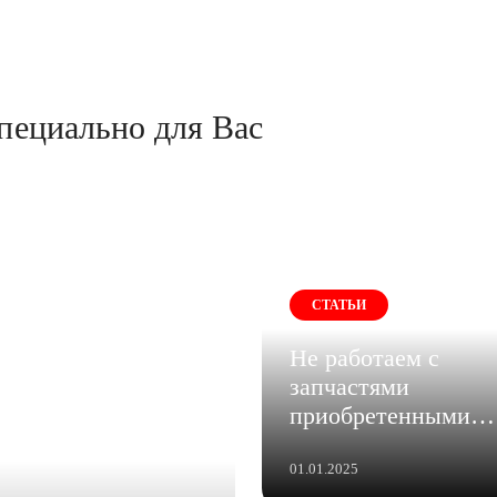
пециально для Вас
СТАТЬИ
Не работаем с
запчастями
приобретенными
клиентами
самостоятельно
01.01.2025