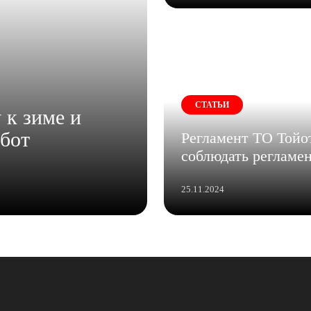
СТАТЬИ
 к зиме и
абот
Регламент ТО Тойо
соблюдать регламе
25.11.2024