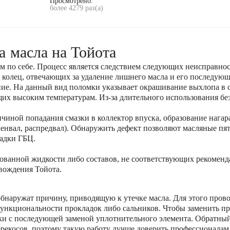
Просмотрено:
более 4279 раз(а)
 масла на Тойота
м по себе. Процесс является следствием следующих неисправнос
колец, отвечающих за удаление лишнего масла и его последующ
ние. На данный вид поломки указывает окрашивание выхлопа в с
х высоким температурам. Из-за длительного использования без
ичиной попадания смазки в коллектор впуска, образование нагар
ленвал, распредвал). Обнаружить дефект позволяют масляные пят
ладки ГБЦ.
ованной жидкости либо составов, не соответствующих рекоменд
вождения Тойота.
бнаружат причину, приводящую к утечке масла. Для этого пров
ункциональности прокладок либо сальников. Чтобы заменить про
шки с последующей заменой уплотнительного элемента. Обратны
ерекосов, поэтому такую работу лучше доверить профессионалам