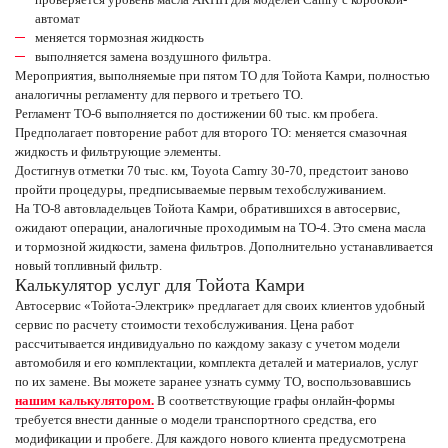
автомат
меняется тормозная жидкость
выполняется замена воздушного фильтра.
Мероприятия, выполняемые при пятом ТО для Тойота Камри, полностью
аналогичны регламенту для первого и третьего ТО.
Регламент ТО-6 выполняется по достижении 60 тыс. км пробега.
Предполагает повторение работ для второго ТО: меняется смазочная
жидкость и фильтрующие элементы.
Достигнув отметки 70 тыс. км, Toyota Camry 30-70, предстоит заново
пройти процедуры, предписываемые первым техобслуживанием.
На ТО-8 автовладельцев Тойота Камри, обратившихся в автосервис,
ожидают операции, аналогичные проходимым на ТО-4. Это смена масла
и тормозной жидкости, замена фильтров. Дополнительно устанавливается
новый топливный фильтр.
Калькулятор услуг для Тойота Камри
Автосервис «Тойота-Электрик» предлагает для своих клиентов удобный
сервис по расчету стоимости техобслуживания. Цена работ
рассчитывается индивидуально по каждому заказу с учетом модели
автомобиля и его комплектации, комплекта деталей и материалов, услуг
по их замене. Вы можете заранее узнать сумму ТО, воспользовавшись
нашим калькулятором.
В соответствующие графы онлайн-формы
требуется внести данные о модели транспортного средства, его
модификации и пробеге. Для каждого нового клиента предусмотрена