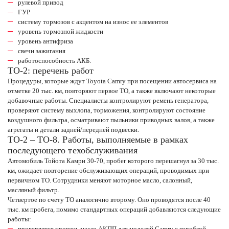
рулевой привод
ГУР
систему тормозов с акцентом на износ ее элементов
уровень тормозной жидкости
уровень антифриза
свечи зажигания
работоспособность АКБ.
ТО-2: перечень работ
Процедуры, которые ждут Toyota Camry при посещении автосервиса на
отметке 20 тыс. км, повторяют первое ТО, а также включают некоторые
добавочные работы. Специалисты контролируют ремень генератора,
проверяют систему выхлопа, торможения, контролируют состояние
воздушного фильтра, осматривают пыльники приводных валов, а также
агрегаты и детали задней/передней подвески.
ТО-2 – ТО-8. Работы, выполняемые в рамках
последующего техобслуживания
Автомобиль Тойота Камри 30-70, пробег которого перешагнул за 30 тыс.
км, ожидает повторение обслуживающих операций, проводимых при
первичном ТО. Сотрудники меняют моторное масло, салонный,
масляный фильтр.
Четвертое по счету ТО аналогично второму. Оно проводятся после 40
тыс. км пробега, помимо стандартных операций добавляются следующие
работы:
проверяется уровень масла АКПП для моделей Camry с коробкой-