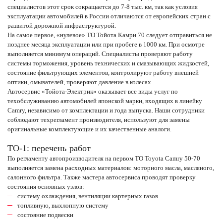
специалистов этот срок сокращается до 7-8 тыс. км, так как условия
эксплуатации автомобилей в России отличаются от европейских стран с
развитой дорожной инфраструктурой.
На самое первое, «нулевое» ТО Тойота Камри 70 следует отправиться не
позднее месяца эксплуатации или при пробеге в 1000 км. При осмотре
выполняется минимум операций. Специалисты проверяют работу
системы торможения, уровень технических и смазывающих жидкостей,
состояние фильтрующих элементов, контролируют работу внешней
оптики, омывателей, проверяют давление в колесах.
Автосервис «Тойота-Электрик» оказывает все виды услуг по
техобслуживанию автомобилей японской марки, входящих в линейку
Camry, независимо от комплектации и года выпуска. Наши сотрудники
соблюдают техрегламент производителя, используют для замены
оригинальные комплектующие и их качественные аналоги.
ТО-1: перечень работ
По регламенту автопроизводителя на первом ТО Toyota Camry 50-70
выполняется замена расходных материалов: моторного масла, масляного,
салонного фильтра. Также мастера автосервиса проводят проверку
состояния основных узлов:
систему охлаждения, вентиляции картерных газов
топливную, выхлопную систему
состояние подвески