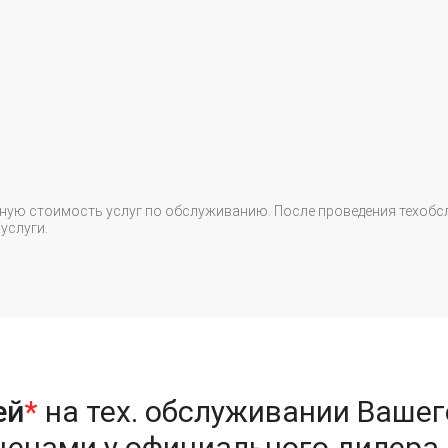
чную стоимость услуг по обслуживанию. После проведения техоб
услуги.
ей
*
на тех. обслуживании Вашег
ценами у официального дилера.