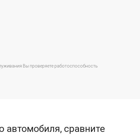
Свободно
служивания Вы проверяете работоспособность
Вы всегда м
работы.
о автомобиля, сравните