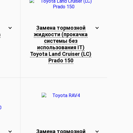
Замена тормозной
а
жидкости (прокачка
системы без
использования IT)
Toyota Land Cruiser (LC)
Prado 150
Замена тормозной