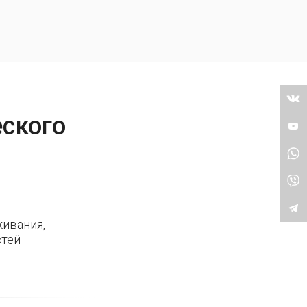
еского
ивания,
стей