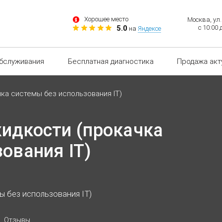
Хорошее место
Москва, ул.
5.0
с 10:00 
на
Яндексе
обслуживания
Бесплатная диагностика
Продажа акт
ка системы без использования IT)
идкости (прокачка
ования IT)
 без использования IT)
Отзывы