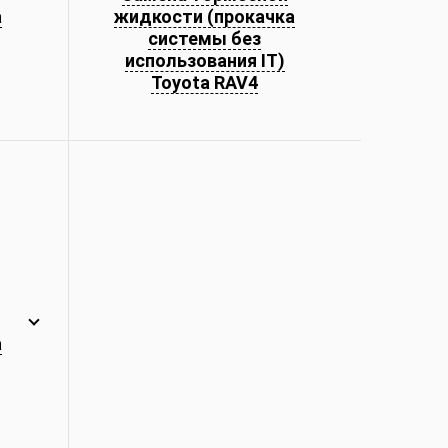
а
жидкости (прокачка
системы без
использования IT)
Toyota RAV4
а