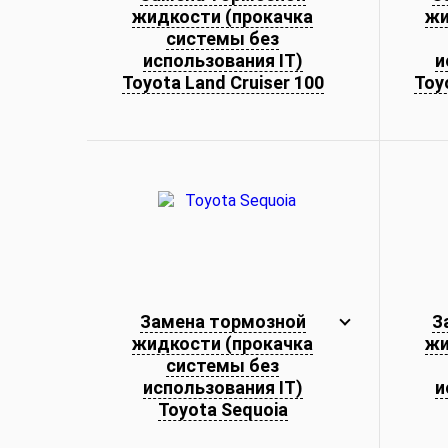
жидкости (прокачка
жи
системы без
использования IT)
и
Toyota Land Cruiser 100
Toy
Замена тормозной
З
жидкости (прокачка
жи
системы без
использования IT)
и
Toyota Sequoia