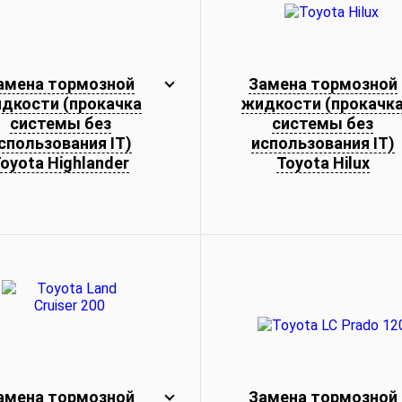
амена тормозной
Замена тормозной
дкости (прокачка
жидкости (прокачк
системы без
системы без
спользования IT)
использования IT)
oyota Highlander
Toyota Hilux
амена тормозной
Замена тормозной