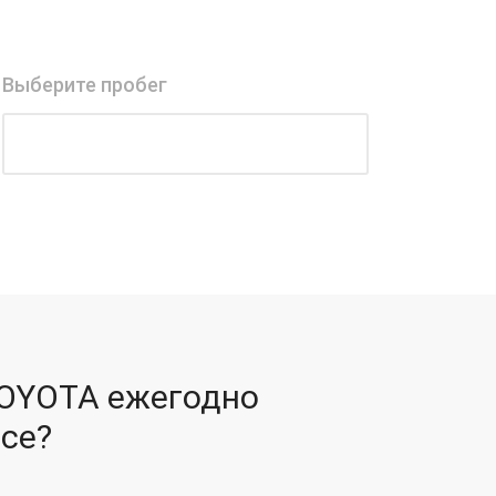
Выберите пробег
OYOTA ежегодно
се?