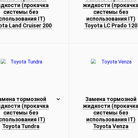
дкости (прокачка
жидкости (прокачк
системы без
системы без
спользования IT)
использования IT)
ota Land Cruiser 200
Toyota LC Prado 120
амена тормозной
Замена тормозной
дкости (прокачка
жидкости (прокачк
системы без
системы без
спользования IT)
использования IT)
Toyota Tundra
Toyota Venza