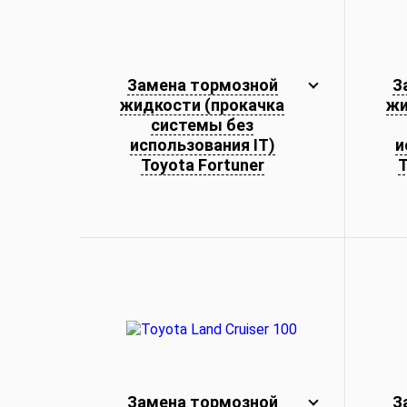
Замена тормозной
З
жидкости (прокачка
жи
системы без
использования IT)
и
Toyota Fortuner
T
Замена тормозной
З