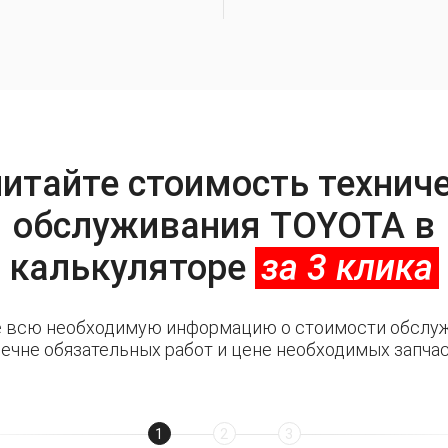
итайте стоимость технич
обслуживания TOYOTA в
калькуляторе
за 3 клика
е всю необходимую информацию о стоимости обслуж
ечне обязательных работ и цене необходимых запча
1
2
3